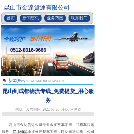
昆山市金達貨運有限公司
首页
新闻资讯
业务范围
联系我们
放心托付
全程呵护
0512-8616-9666
新闻资讯
NEWS AND INFORMATION
昆山到成都物流专线_免费提货_用心服
务
来源:
发布时间:
2022-03-26
4400
次浏览
昆山市金达货运公司专业承接整车零担、回程车快运
服务，
昆山物流
承接长途整车零担，以及短途运输，公司