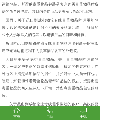
运输包装。所谓的贵重物品包装是客户购买贵重物品时所
给的简单外包装。其目的是使商品更美丽，精致和上乘。
因而，关于昆山到
成都
物流专线贵重物品的运用和包
装，顾客需求做的是针对不同的奢侈品设计统一，醒目的
和令人形象深入的包装，以进步产品的口味和价值。
所谓的昆山到
成都
物流专线贵重物品运输包装是指在长
途或短途运输过程中为贵重物品设置的外包装。
其目的主要是保护贵重物品。关于贵重物品的运输包
装，一切客户要做的就是挑选坚固，稳定的包装材料，在
外包装上清楚标明物品的属性，并招聘专业人员来打包，
装载，卸载和带着贵重物品奢华和品位的标志。想要出售
贵重物品的商人应从细节开端，并留意贵重物品包装的服
装。
关于昆山到
成都
物流专线需求搬迁的客户，高效的要
求毋庸置疑。受本身作业或运输条件的限制，绝大多数住
首页
电话
手机
户本身不具备高效的条件搬迁，因而能够发生昆山到
成都
物流专线公司。可是，市场上许多供给高效寓居搬迁服务
的公司底子没有必要的搬迁条件。换句话说，如果住户不