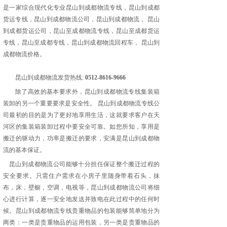
是一家综合现代化专业昆山到
成都
物流专线，昆山到
成都
货运专线，昆山到
成都
物流公司，昆山到
成都
物流，
昆山
到
成都
货运公司，昆山至
成都
物流专线，昆山至
成都
货运
专线，昆山至
成都
专线，昆山到
成都
物流回程车，
昆山到
成都
物流价格。
昆山到
成都
物流发货热线
:
0512-8616-9666
除了高效的基本要求外，
昆山到
成都
物流专线
集装箱
装卸的另一个重要要求是安全性。
昆山到
成都
物流专线公
司
最初的目的是为了更好地享用生活，这就要求客户在天
河区的集装箱装卸过程中要安全可靠。如您所知，享用是
搬迁的驱动力，功率是搬迁的要求，安满是昆山到
成都
物
流的基本保证。
昆山到
成都
物流公司能够十分担任保证整个搬迁过程的
安全要求。只需住户需求在小房子里随身带着石头，抹
布，床，壁橱，空调，电视等，昆山到
成都
物流公司将细
心进行计算，逐一安全地发送并致电在此过程中的任何时
候。昆山到
成都
物流专线贵重物品的包装能够简单地分为
两类：一类是贵重物品的运用包装，另一类是贵重物品的